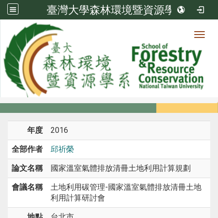
臺灣大學森林環境暨資源學系
Toggl
系所成員
:::
首頁
系所成員
教師
研討會論文
年度
2016
全部作者
邱祈榮
論文名稱
國家溫室氣體排放清冊土地利用計算規劃
會議名稱
土地利用碳管理-國家溫室氣體排放清冊土地
利用計算研討會
地點
台北市