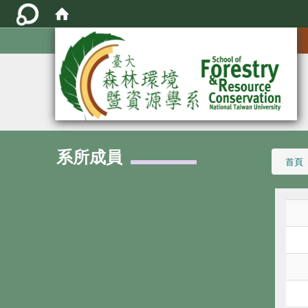
:::
系所成員
:::
首頁