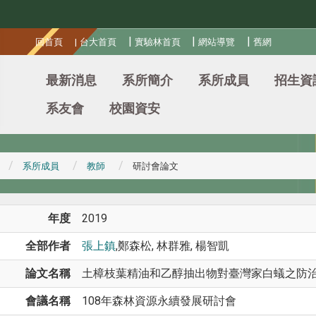
:::
|
|
|
回首頁
|
台大首頁
實驗林首頁
網站導覽
舊網
最新消息
系所簡介
系所成員
招生資
系友會
校園資安
系所成員
教師
研討會論文
年度
2019
全部作者
張上鎮
,鄭森松, 林群雅, 楊智凱
論文名稱
土樟枝葉精油和乙醇抽出物對臺灣家白蟻之防
會議名稱
108年森林資源永續發展研討會