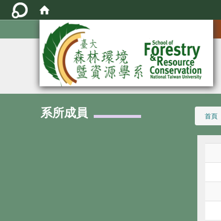
:::
系所成員
:::
首頁