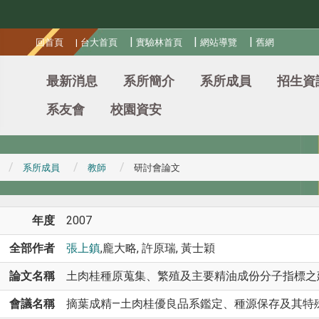
:::
|
|
|
回首頁
|
台大首頁
實驗林首頁
網站導覽
舊網
最新消息
系所簡介
系所成員
招生資
系友會
校園資安
系所成員
教師
研討會論文
年度
2007
全部作者
張上鎮
,龐大略, 許原瑞, 黃士穎
論文名稱
土肉桂種原蒐集、繁殖及主要精油成份分子指標之
會議名稱
摘葉成精—土肉桂優良品系鑑定、種源保存及其特