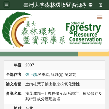
臺灣大學森林環境暨資源學系
Toggl
系所成員
:::
首頁
系所成員
教師
研討會論文
年度
2007
全部作者
張上鎮
,吳季玲, 徐鈺雯, 劉如芸
論文名稱
土肉桂葉子抽出物之抗氧化活性
會議名稱
摘葉成精—土肉桂優良品系鑑定、種源保存及
其特殊成分應用論壇
地點
台北