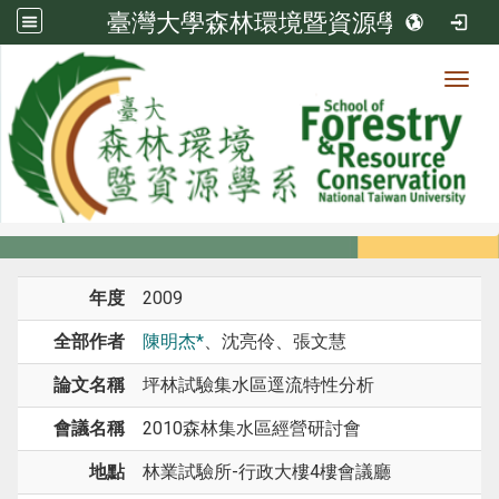
臺灣大學森林環境暨資源學系
Toggl
系所成員
:::
首頁
系所成員
教師
研討會論文
年度
2009
全部作者
陳明杰*
、沈亮伶、張文慧
論文名稱
坪林試驗集水區逕流特性分析
會議名稱
2010森林集水區經營研討會
地點
林業試驗所-行政大樓4樓會議廳