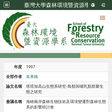
臺灣大學森林環境暨資源學系
Toggl
系所成員
:::
首頁
系所成員
教師
研討會論文
年度
1997
全部作者
袁孝維
論文名稱
塔塔加高山生態系研究-鳥類與哺乳類群聚生
態之研究
會議名稱
海峽兩岸森林生物技術及環境變遷對森林生態
系的影響研討會