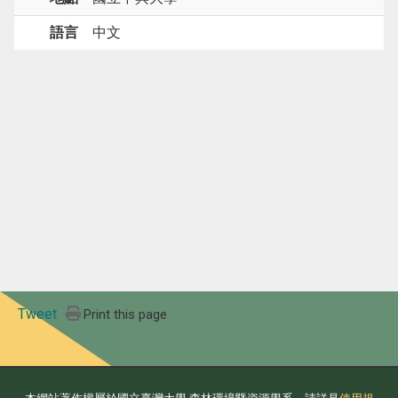
語言
中文
Tweet
Print this page