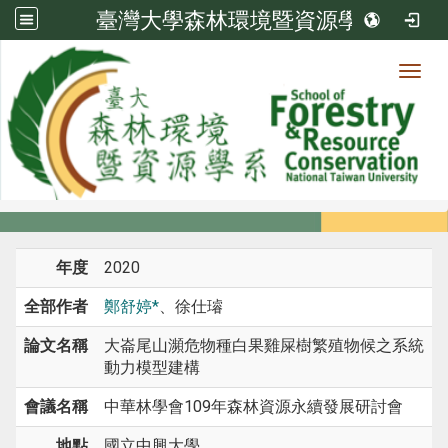
臺灣大學森林環境暨資源學系
Toggl
系所成員
:::
首頁
系所成員
教師
研討會論文
年度
2020
全部作者
鄭舒婷*
、徐仕璿
論文名稱
大崙尾山瀕危物種白果雞屎樹繁殖物候之系統
動力模型建構
會議名稱
中華林學會109年森林資源永續發展研討會
地點
國立中興大學