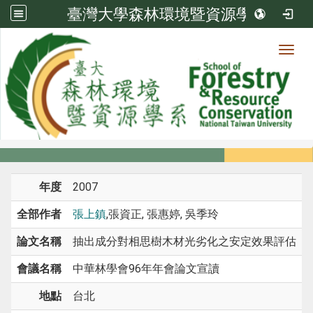
臺灣大學森林環境暨資源學系
Toggl
系所成員
:::
首頁
系所成員
教師
研討會論文
年度
2007
全部作者
張上鎮
,張資正, 張惠婷, 吳季玲
論文名稱
抽出成分對相思樹木材光劣化之安定效果評估
會議名稱
中華林學會96年年會論文宣讀
地點
台北