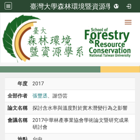
臺灣大學森林環境暨資源學系
Toggl
系所成員
:::
首頁
系所成員
教師
研討會論文
年度
2017
全部作者
張豐丞
、謝岱芸
論文名稱
探討含水率與溫度對於實木潛變行為之影響
會議名稱
2017中華林產事業協會學術論文暨研究成果
研討會
地點
台中