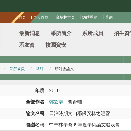
:::
|
|
|
回首頁
|
台大首頁
實驗林首頁
網站導覽
舊網
最新消息
系所簡介
系所成員
招生資
系友會
校園資安
系所成員
教師
研討會論文
年度
2010
全部作者
鄭欽龍
、曾台輔
論文名稱
日治時期文山郡保安林之經營
會議名稱
中華林學會99年度學術論文發表會