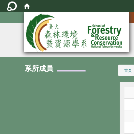
:::
系所成員
:::
首頁