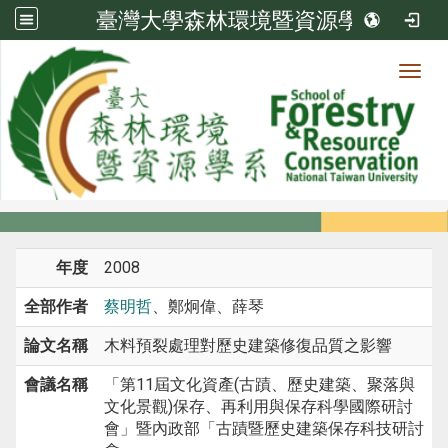
臺灣大學森林環境暨資源學系
Toggl
系所成員
:::
首頁
系所成員
教師
研討會論文
年度
2008
全部作者
蔡明哲
、鄭炯偉、薛琴
論文名稱
木料預裂處理對歷史建築修復品質之影響
會議名稱
「第11屆文化資產(古蹟、歷史建築、聚落與
文化景觀)保存、再利用與保存科學國際研討
會」暨內政部「古蹟暨歷史建築保存科技研討