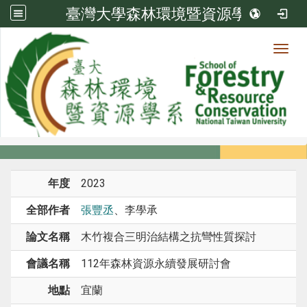
臺灣大學森林環境暨資源學系
Toggl
系所成員
:::
首頁
系所成員
教師
研討會論文
年度
2023
全部作者
張豐丞
、李學承
論文名稱
木竹複合三明治結構之抗彎性質探討
會議名稱
112年森林資源永續發展研討會
地點
宜蘭