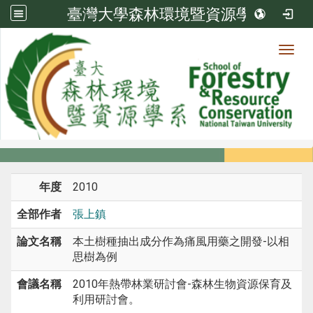
臺灣大學森林環境暨資源學系
Toggl
系所成員
:::
首頁
系所成員
教師
研討會論文
年度
2010
全部作者
張上鎮
論文名稱
本土樹種抽出成分作為痛風用藥之開發-以相
思樹為例
會議名稱
2010年熱帶林業研討會-森林生物資源保育及
利用研討會。