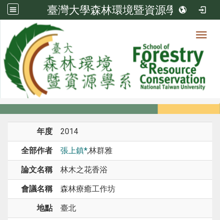
臺灣大學森林環境暨資源學系
Toggl
系所成員
:::
首頁
系所成員
教師
研討會論文
年度
2014
全部作者
張上鎮*
,林群雅
論文名稱
林木之花香浴
會議名稱
森林療癒工作坊
地點
臺北