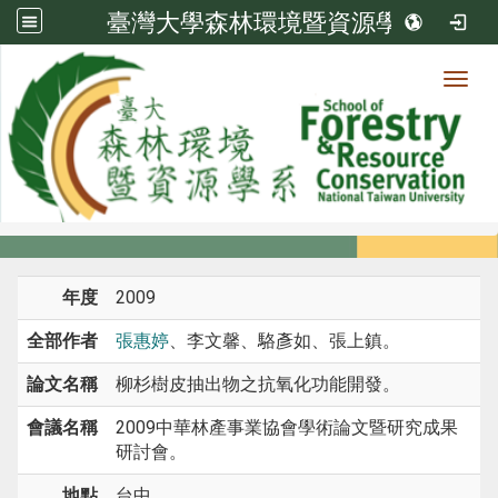
臺灣大學森林環境暨資源學系
Toggl
系所成員
:::
首頁
系所成員
教師
研討會論文
年度
2009
全部作者
張惠婷
、李文馨、駱彥如、張上鎮。
論文名稱
柳杉樹皮抽出物之抗氧化功能開發。
會議名稱
2009中華林產事業協會學術論文暨研究成果
研討會。
地點
台中。