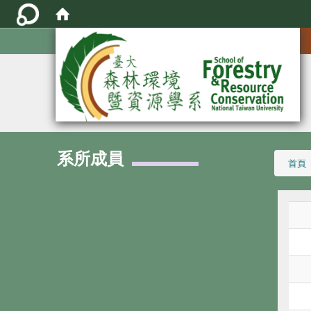
:::
系所成員
:::
首頁