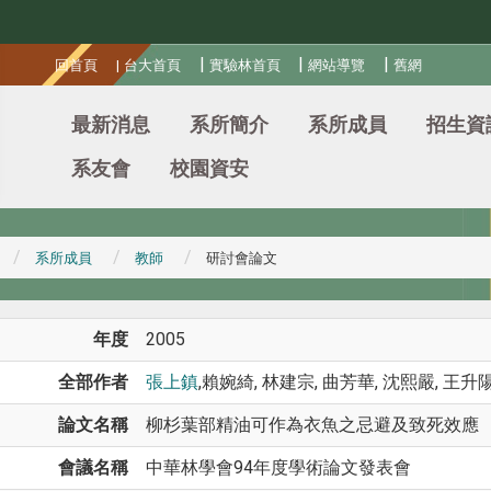
:::
|
|
|
回首頁
|
台大首頁
實驗林首頁
網站導覽
舊網
最新消息
系所簡介
系所成員
招生資
系友會
校園資安
系所成員
教師
研討會論文
年度
2005
全部作者
張上鎮
,賴婉綺, 林建宗, 曲芳華, 沈熙嚴, 王升
論文名稱
柳杉葉部精油可作為衣魚之忌避及致死效應
會議名稱
中華林學會94年度學術論文發表會