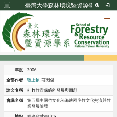
臺灣大學森林環境暨資源學系
Toggl
系所成員
:::
首頁
系所成員
教師
研討會論文
年度
2006
全部作者
張上鎮
, 莊閔傑
論文名稱
桂竹竹青保綠的發展與回顧
會議名稱
第五屆中國竹文化節海峡兩岸竹文化交流與竹
業發展論壇
地點
福建省武夷山市