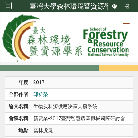
臺灣大學森林環境暨資源學系
Toggl
系所成員
:::
首頁
系所成員
教師
研討會論文
年度
2017
全部作者
邱祈榮
論文名稱
生物炭料源供應決策支援系統
會議名稱
新農業-2017臺灣智慧農業機械國際研討會
地點
雲林虎尾