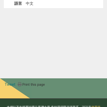
語言
中文
Tweet
Print this page