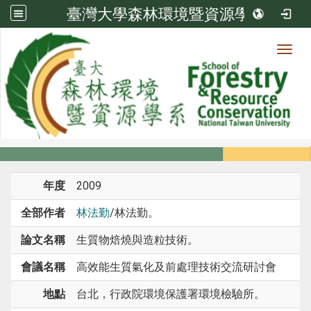
臺灣大學森林環境暨資源學系
Toggl
系所成員
:::
首頁
系所成員
教師
研討會論文
年度
2009
全部作者
林法勤
/林法勤。
論文名稱
生質物焙燒與造粒技術。
會議名稱
高效能生質氣化及前處理技術交流研討會
地點
台北，行政院環境保護署環境檢驗所。