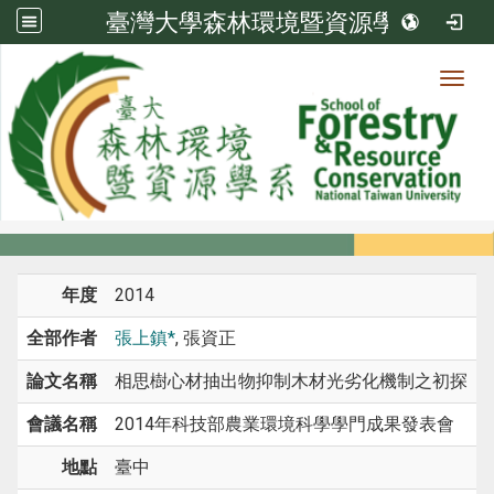
臺灣大學森林環境暨資源學系
Toggl
系所成員
:::
首頁
系所成員
教師
研討會論文
年度
2014
全部作者
張上鎮*
, 張資正
論文名稱
相思樹心材抽出物抑制木材光劣化機制之初探
會議名稱
2014年科技部農業環境科學學門成果發表會
地點
臺中