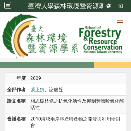
臺灣大學森林環境暨資源學系
Toggl
系所成員
:::
首頁
系所成員
教師
研討會論文
年度
2009
全部作者
張上鎮
、謝慶餘
論文名稱
相思樹枝條之抗氧化活性及抑制黃嘌呤氧化酶
活性
會議名稱
2010海峽兩岸林產特產物之開發與利用研討
會