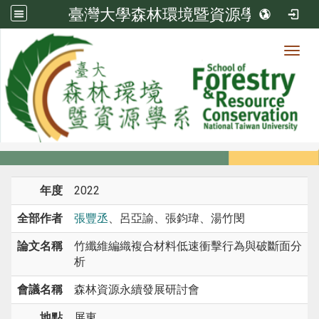
臺灣大學森林環境暨資源學系
Toggl
系所成員
:::
首頁
系所成員
教師
研討會論文
年度
2022
全部作者
張豐丞
、呂亞諭、張鈞瑋、湯竹閔
論文名稱
竹纖維編織複合材料低速衝擊行為與破斷面分
析
會議名稱
森林資源永續發展研討會
地點
屏東