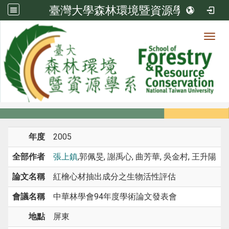
臺灣大學森林環境暨資源學系
Toggl
系所成員
:::
首頁
系所成員
教師
研討會論文
年度
2005
全部作者
張上鎮
,郭佩旻, 謝禹心, 曲芳華, 吳金村, 王升陽
論文名稱
紅檜心材抽出成分之生物活性評估
會議名稱
中華林學會94年度學術論文發表會
地點
屏東