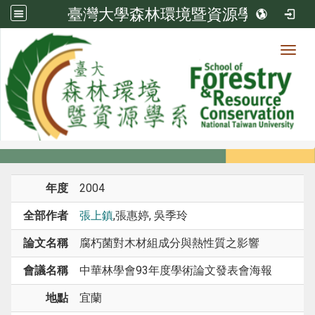
臺灣大學森林環境暨資源學系
Toggl
系所成員
:::
首頁
系所成員
教師
研討會論文
年度
2004
全部作者
張上鎮
,張惠婷, 吳季玲
論文名稱
腐朽菌對木材組成分與熱性質之影響
會議名稱
中華林學會93年度學術論文發表會海報
地點
宜蘭