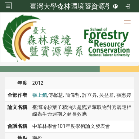
臺灣大學森林環境暨資源學系
Toggl
系所成員
:::
首頁
系所成員
教師
研討會論文
年度
2012
全部作者
張上鎮
,傅馨慧, 簡偉哲, 許立昇, 吳益群, 張惠婷
論文名稱
臺灣冷杉葉子精油與超臨界萃取物對秀麗隱桿
線蟲生命週期之延長效應
會議名稱
中華林學會101年度學術論文發表會
地點
南投