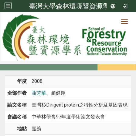
臺灣大學森林環境暨資源學系
Toggl
系所成員
:::
首頁
系所成員
教師
研討會論文
年度
2008
全部作者
曲芳華
、趙健翔
論文名稱
臺灣杉Dirigent protein之特性分析及基因表現
會議名稱
中華林學會97年度學術論文發表會
地點
嘉義