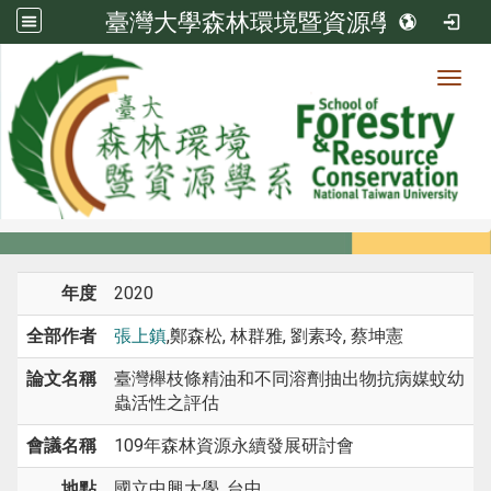
臺灣大學森林環境暨資源學系
Toggl
系所成員
:::
首頁
系所成員
教師
研討會論文
年度
2020
全部作者
張上鎮
,鄭森松, 林群雅, 劉素玲, 蔡坤憲
論文名稱
臺灣櫸枝條精油和不同溶劑抽出物抗病媒蚊幼
蟲活性之評估
會議名稱
109年森林資源永續發展研討會
地點
國立中興大學, 台中