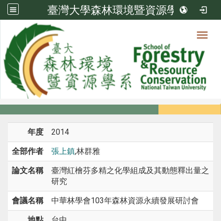
臺灣大學森林環境暨資源學系
Toggl
系所成員
:::
首頁
系所成員
教師
研討會論文
年度
2014
全部作者
張上鎮
,林群雅
論文名稱
臺灣紅檜芬多精之化學組成及其動態釋出量之
研究
會議名稱
中華林學會103年森林資源永續發展研討會
地點
台中