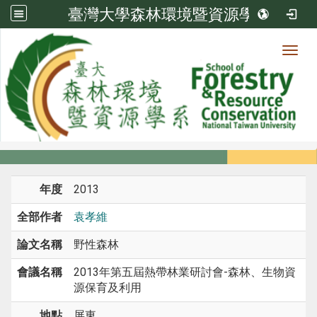
臺灣大學森林環境暨資源學系
Toggl
系所成員
:::
首頁
系所成員
教師
研討會論文
年度
2013
全部作者
袁孝維
論文名稱
野性森林
會議名稱
2013年第五屆熱帶林業研討會-森林、生物資
源保育及利用
地點
屏東