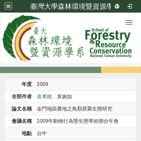
臺灣大學森林環境暨資源學系
Toggl
系所成員
:::
首頁
系所成員
教師
研討會論文
年度
2009
全部作者
袁孝維
、黃婉如
論文名稱
金門地區農地之鳥類群聚生態研究
會議名稱
2009年動物行為暨生態學術聯合年會
地點
台中