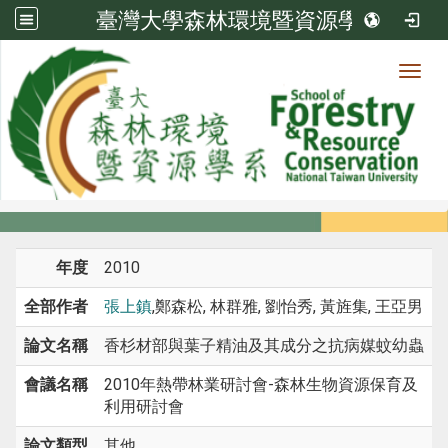
臺灣大學森林環境暨資源學系
Toggl
系所成員
:::
首頁
系所成員
教師
研討會論文
年度
2010
全部作者
張上鎮
,鄭森松, 林群雅, 劉怡秀, 黃旌集, 王亞男
論文名稱
香杉材部與葉子精油及其成分之抗病媒蚊幼蟲
會議名稱
2010年熱帶林業研討會-森林生物資源保育及
利用研討會
論文類型
其他