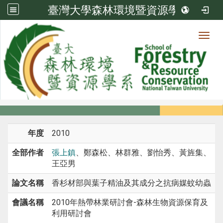
臺灣大學森林環境暨資源學系
Toggl
系所成員
:::
首頁
系所成員
教師
研討會論文
年度
2010
全部作者
張上鎮
、鄭森松、林群雅、劉怡秀、黃旌集、
王亞男
論文名稱
香杉材部與葉子精油及其成分之抗病媒蚊幼蟲
會議名稱
2010年熱帶林業研討會-森林生物資源保育及
利用研討會