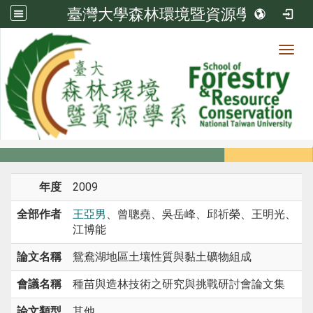
臺灣大學森林環境暨資源學系
Toggl
系所成員
:::
首頁
系所成員
教師
研討會論文
年度
2009
全部作者
王亞男
、曾聰堯、吳岳峰、邱祈榮、王明光、
江博能
論文名稱
鴛鴦湖地區土壤性質與黏土礦物組成
會議名稱
種苗與造林技術之研究與挑戰研討會論文集
論文類型
其他