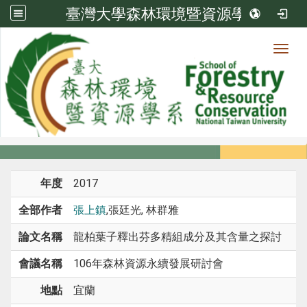
臺灣大學森林環境暨資源學系
Toggl
系所成員
:::
首頁
系所成員
教師
研討會論文
年度
2017
全部作者
張上鎮
,張廷光, 林群雅
論文名稱
龍柏葉子釋出芬多精組成分及其含量之探討
會議名稱
106年森林資源永續發展研討會
地點
宜蘭