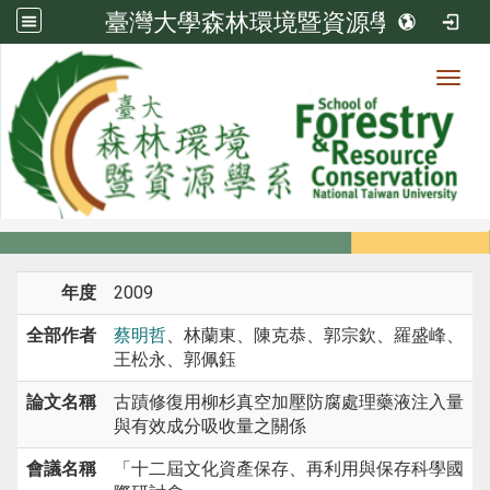
臺灣大學森林環境暨資源學系
Toggl
系所成員
:::
首頁
系所成員
教師
研討會論文
年度
2009
全部作者
蔡明哲
、林蘭東、陳克恭、郭宗欽、羅盛峰、
王松永、郭佩鈺
論文名稱
古蹟修復用柳杉真空加壓防腐處理藥液注入量
與有效成分吸收量之關係
會議名稱
「十二屆文化資產保存、再利用與保存科學國