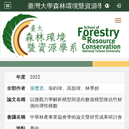
臺灣大學森林環境暨資源學系
Toggl
系所成員
:::
首頁
系所成員
教師
研討會論文
年度
2022
全部作者
張豐丞
、張鈞瑋、高顥瑋、林季妍
論文名稱
以微觀力學解析模型與逆向數值模型推估竹材
側向彈性模數
會議名稱
中華林產事業協會學術論文暨研究成果研討會
地點
臺中