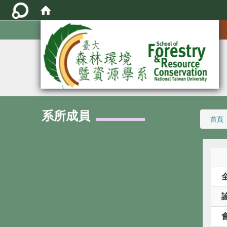
:::
系所成員
:::
首頁