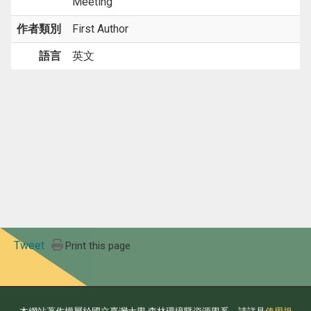
Meeting
作者類別
First Author
語言
英文
Tweet
Print this page