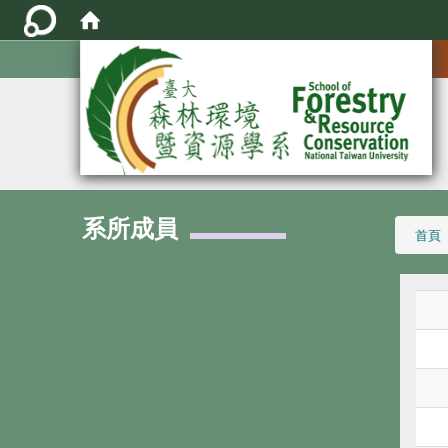
:::
系所成員
:::
首頁