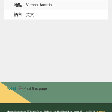
地點
Vienna, Austria
語言
英文
Tweet
Print this page