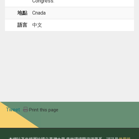
Congress.
地點
Cnada
語言
中文
Tweet
Print this page