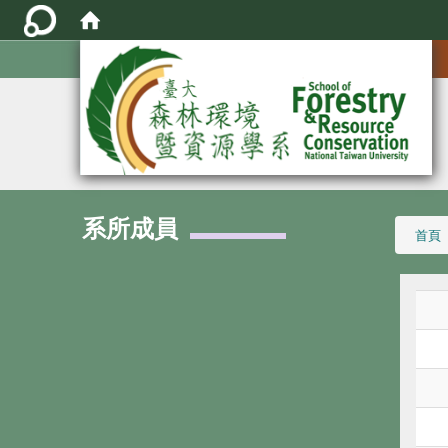
:::
系所成員
:::
首頁