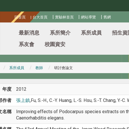
:::
|
|
|
回首頁
|
台大首頁
實驗林首頁
網站導覽
舊網
最新消息
系所簡介
系所成員
招生資
系友會
校園資安
系所成員
教師
研討會論文
年度
2012
部作者
張上鎮
,Fu, S.-H., C.-Y. Huang, L.-S. Hsu, S.-T. Chang, Y.-C
文名稱
Improving effects of Podocarpus species extracts on the
Caenorhabditis elegans.