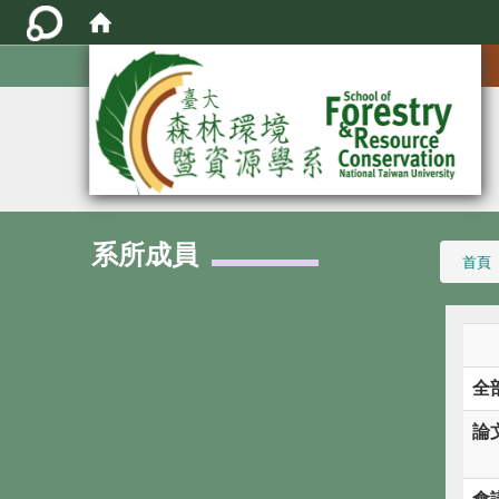
:::
系所成員
:::
首頁
全
論