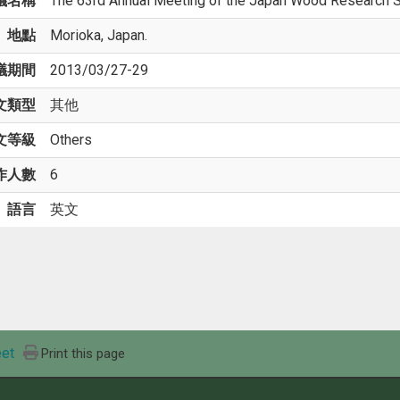
議名稱
The 63rd Annual Meeting of the Japan Wood Research S
地點
Morioka, Japan.
議期間
2013/03/27-29
文類型
其他
文等級
Others
作人數
6
語言
英文
et
Print this page