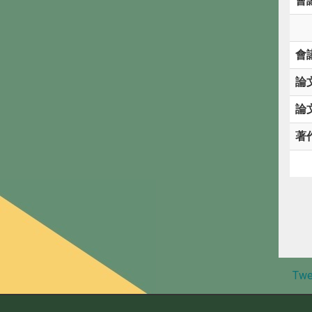
會
會
論
論
著
Twe