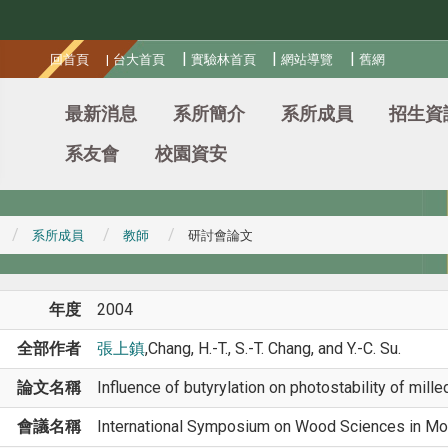
:::
|
|
|
回首頁
|
台大首頁
實驗林首頁
網站導覽
舊網
最新消息
系所簡介
系所成員
招生資
系友會
校園資安
系所成員
教師
研討會論文
年度
2004
全部作者
張上鎮
,Chang, H.-T., S.-T. Chang, and Y.-C. Su.
論文名稱
Influence of butyrylation on photostability of mille
會議名稱
International Symposium on Wood Sciences in Mon