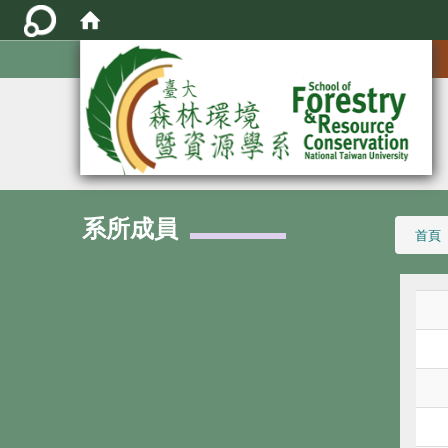
:::
系所成員
:::
首頁