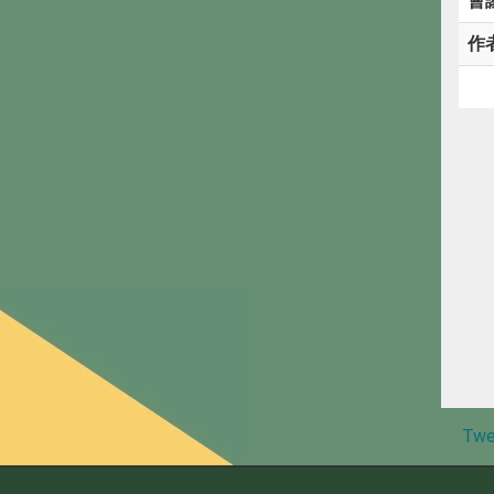
會
作
Twe