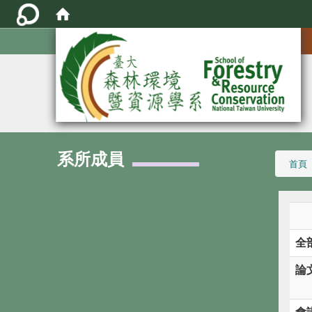
:::
系所成員
:::
首頁
全
論