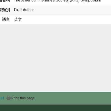
議名稱
The American Fisheries Society (AFS) Symposium
者類別
First Author
語言
英文
et
Print this page