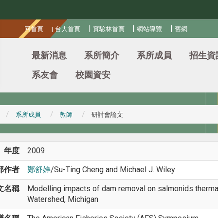
:::
|
|
|
回首頁
|
台大首頁
實驗林首頁
網站導覽
舊網
最新消息
系所簡介
系所成員
招生資
系友會
校園資安
系所成員
教師
研討會論文
年度
2009
部作者
鄭舒婷
/Su-Ting Cheng and Michael J. Wiley
文名稱
Modelling impacts of dam removal on salmonids thermal
Watershed, Michigan