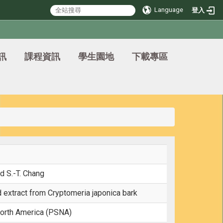
Language
登入
訊
課程資訊
學生園地
下載專區
nd S.-T. Chang
d extract from Cryptomeria japonica bark
North America (PSNA)