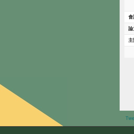
會
論
主
Twe