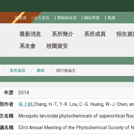
:::
|
|
|
回首頁
|
台大首頁
實驗林首頁
網站導覽
舊網
最新消息
系所簡介
系所成員
招生資
系友會
校園資安
系所成員
教師
研討會論文
年度
2014
部作者
張上鎮
,Chang, H.-T., Y.-R. Lou, C.-G. Huang, W.-J. Chen, a
文名稱
Mosquito larvicidal phytochemicals of supercritical flui
議名稱
53rd Annual Meeting of the Phytochemical Society of 