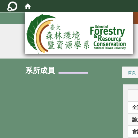
:::
系所成員
:::
首頁
全
論
會