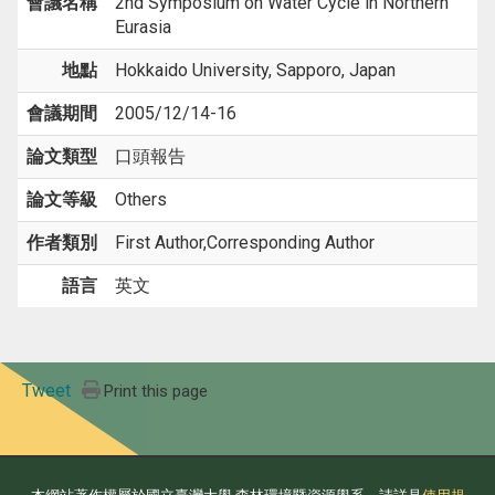
會議名稱
2nd Symposium on Water Cycle in Northern
Eurasia
地點
Hokkaido University, Sapporo, Japan
會議期間
2005/12/14-16
論文類型
口頭報告
論文等級
Others
作者類別
First Author,Corresponding Author
語言
英文
Tweet
Print this page