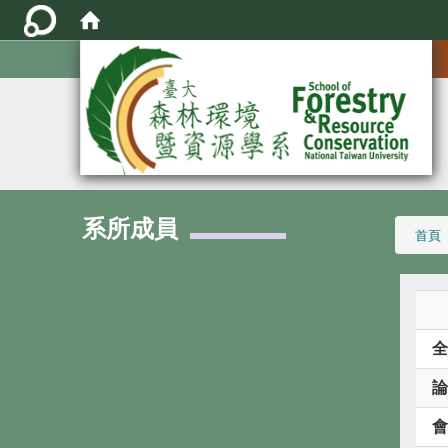
:::
系所成員
:::
首頁
全
論
會