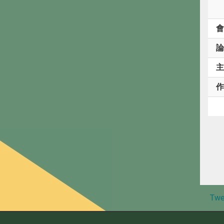
會
論
主
作
Twe