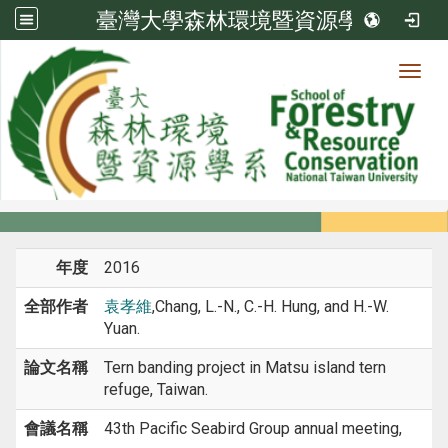
臺灣大學森林環境暨資源學系
Toggl
系所成員
:::
首頁
系所成員
教師
研討會論文
年度
2016
全部作者
袁孝維
,Chang, L.-N., C.-H. Hung, and H.-W.
Yuan.
論文名稱
Tern banding project in Matsu island tern
refuge, Taiwan.
會議名稱
43th Pacific Seabird Group annual meeting,