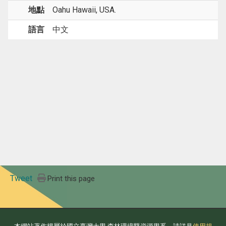
地點
Oahu Hawaii, USA.
語言
中文
Tweet
Print this page