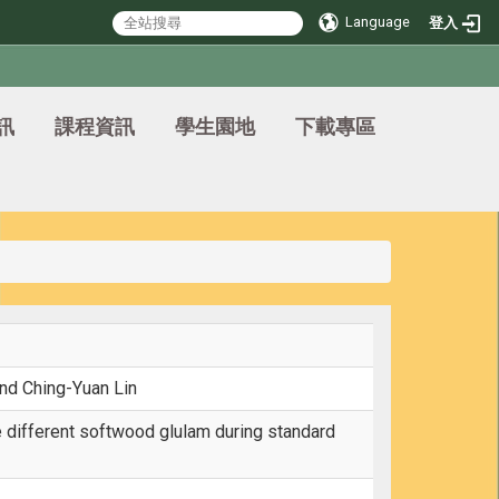
Language
登入
訊
課程資訊
學生園地
下載專區
and Ching-Yuan Lin
ve different softwood glulam during standard