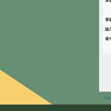
會
會
論
著
Twe