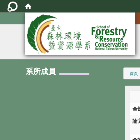
:::
系所成員
:::
首頁
全
論